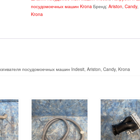
воды
посудомоечных машин Krona
Бренд:
Ariston
,
Candy
,
для
Krona
верхнего
разбрызгивателя
посудомоечных
машин
Indesit,
Ariston,
Candy,
гивателя посудомоечных машин Indesit, Ariston, Candy, Krona
Krona