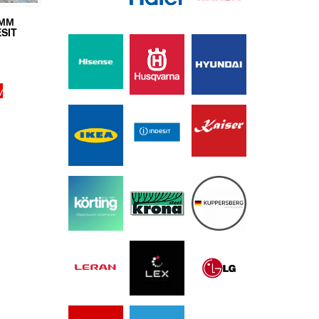
ПММ
SIT
у