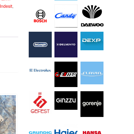
Indesit
,