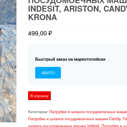
INDESIT, ARISTON, CAND
KRONA
499,00
₽
Быстрый заказ на маркетплейсах
АВИТО
Количество
В корзину
товара
C00056001
Категории:
Патрубки и шланги посудомоечных машин
Труба
Патрубки и шланги посудомоечных машин Candy
,
Па
подачи
шланги посудомоечных машин Indesit
,
Патрубки и ш