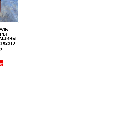
ЕЛЬ
УРЫ
МАШИНЫ
2182510
₽
ну