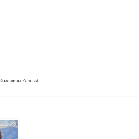
машины
Zanussi
ой машины Zanussi