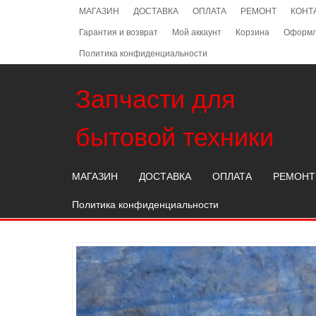
Skip
МАГАЗИН
ДОСТАВКА
ОПЛАТА
РЕМОНТ
КОНТ
to
Гарантия и возврат
Мой аккаунт
Корзина
Оформл
the
content
Политика конфиденциальности
Запчасти для
бытовой техники
МАГАЗИН
ДОСТАВКА
ОПЛАТА
РЕМОНТ
Политика конфиденциальности