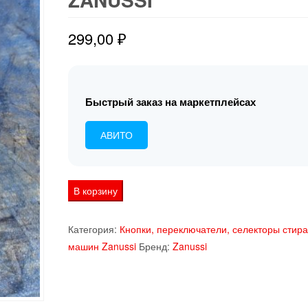
299,00
₽
Быстрый заказ на маркетплейсах
АВИТО
Количество
В корзину
товара
110485200
Категория:
Кнопки, переключатели, селекторы стир
ручка
машин Zanussi
Бренд:
Zanussi
переключения
режимов
стиральной