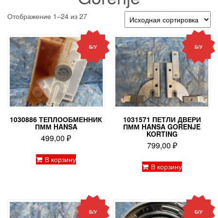
Отображение 1–24 из 27
Б/У
Б/У
1030886 ТЕПЛООБМЕННИК
1031571 ПЕТЛИ ДВЕРИ
ПММ HANSA
ПММ HANSA GORENJE
KORTING
499,00
₽
799,00
₽
В корзину
В корзину
Б/У
Б/У