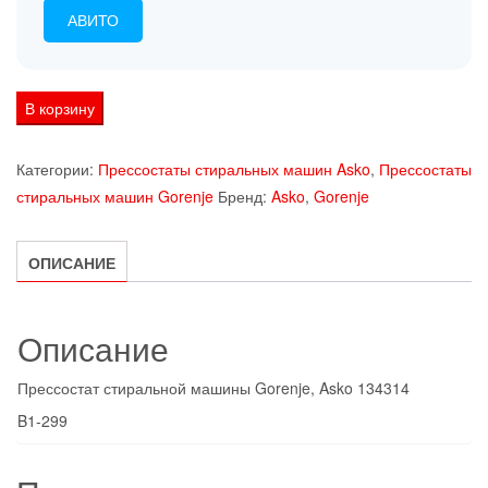
АВИТО
Количество
В корзину
товара
Прессостат
Категории:
Прессостаты стиральных машин Asko
,
Прессостаты
стиральной
стиральных машин Gorenje
Бренд:
Asko
,
Gorenje
машины
Gorenje,
ОПИСАНИЕ
Asko
134314
Описание
Прессостат стиральной машины Gorenje, Asko 134314
B1-299