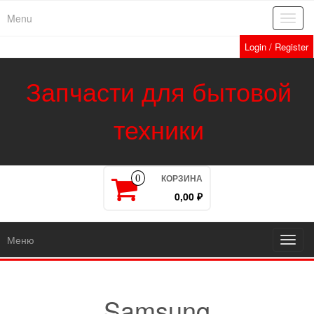
Skip
Menu
Toggl
to
navig
the
Login / Register
content
Запчасти для бытовой
техники
КОРЗИНА
0
0,00 ₽
Меню
Toggl
navig
Samsung