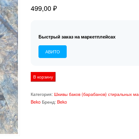
499,00
₽
Быстрый заказ на маркетплейсах
АВИТО
Количество
В корзину
товара
Болт
Категория:
Шкивы баков (барабанов) стиральных м
крепления
Beko
Бренд:
Beko
шкива
стиральной
машины
Beko
WSPE