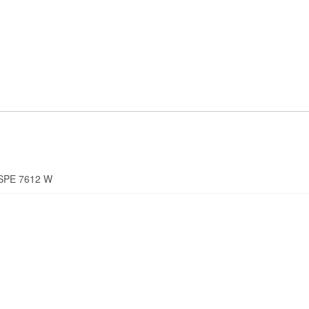
7612
W
SPE 7612 W