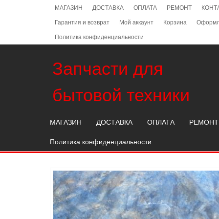
Skip
МАГАЗИН
ДОСТАВКА
ОПЛАТА
РЕМОНТ
КОНТ
to
Гарантия и возврат
Мой аккаунт
Корзина
Оформл
the
content
Политика конфиденциальности
Запчасти для
бытовой техники
МАГАЗИН
ДОСТАВКА
ОПЛАТА
РЕМОНТ
Политика конфиденциальности