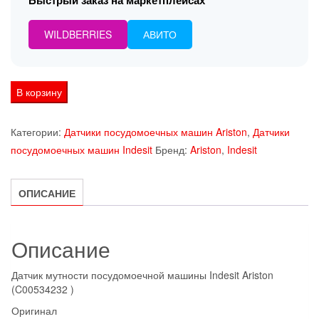
Быстрый заказ на маркетплейсах
WILDBERRIES
АВИТО
Количество
В корзину
товара
Датчик
Категории:
Датчики посудомоечных машин Ariston
,
Датчики
мутности
посудомоечных машин Indesit
Бренд:
Ariston
,
Indesit
посудомоечной
машины
ОПИСАНИЕ
Indesit
Ariston
(C00534232
Описание
)
Датчик мутности посудомоечной машины Indesit Ariston
(C00534232 )
Оригинал