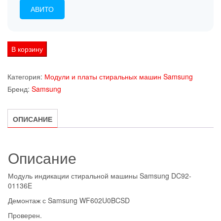
АВИТО
Количество
В корзину
товара
Модуль
Категория:
Модули и платы стиральных машин Samsung
индикации
Бренд:
Samsung
стиральной
машины
ОПИСАНИЕ
Samsung
DC92-
01136E
Описание
Модуль индикации стиральной машины Samsung DC92-
01136E
Демонтаж с Samsung WF602U0BCSD
Проверен.