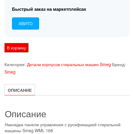
Быстрый заказ на маркетплейсах
АВИТО
Количество
В корзину
товара
Накладка
Категория:
Детали корпусов стиральных машин Smeg
Бренд:
панели
Smeg
управления
с
ОПИСАНИЕ
русификацией
стиральной
машины
Описание
Smeg
WML
Накладка панели управления с русификацией стиральной
168
машины Smeg WML 168