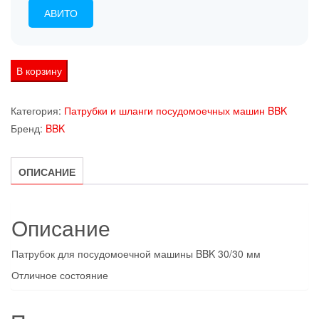
АВИТО
Количество
В корзину
товара
Патрубок
Категория:
Патрубки и шланги посудомоечных машин BBK
для
Бренд:
BBK
посудомоечной
машины
ОПИСАНИЕ
BBK
30/30
мм
Описание
Патрубок для посудомоечной машины BBK 30/30 мм
Отличное состояние