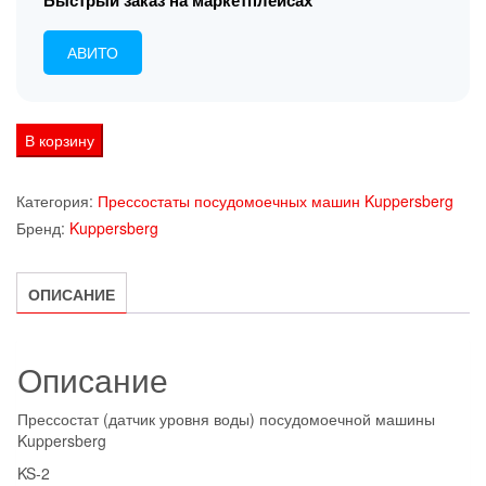
Быстрый заказ на маркетплейсах
АВИТО
Количество
В корзину
товара
Прессостат
Категория:
Прессостаты посудомоечных машин Kuppersberg
(датчик
Бренд:
Kuppersberg
уровня
воды)
ОПИСАНИЕ
посудомоечной
машины
Kuppersberg
Описание
Прессостат (датчик уровня воды) посудомоечной машины
Kuppersberg
KS-2