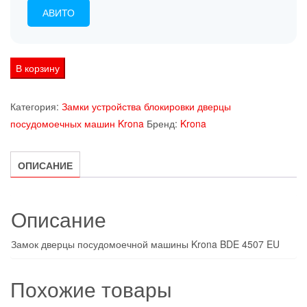
АВИТО
Количество
В корзину
товара
Замок
Категория:
Замки устройства блокировки дверцы
дверцы
посудомоечных машин Krona
Бренд:
Krona
посудомоечной
машины
ОПИСАНИЕ
Krona
BDE
4507
Описание
EU
Замок дверцы посудомоечной машины Krona BDE 4507 EU
Похожие товары