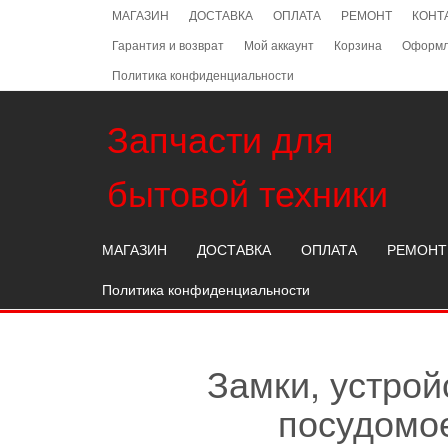
Skip
МАГАЗИН
ДОСТАВКА
ОПЛАТА
РЕМОНТ
КОНТ
to
Гарантия и возврат
Мой аккаунт
Корзина
Оформл
the
content
Политика конфиденциальности
Запчасти для
бытовой техники
МАГАЗИН
ДОСТАВКА
ОПЛАТА
РЕМОНТ
Политика конфиденциальности
Замки, устрой
посудомое