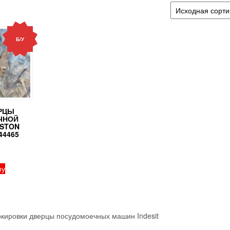
Б/У
РЦЫ
ЧНОЙ
STON
44465
₽
ну
окировки дверцы посудомоечных машин Indesit