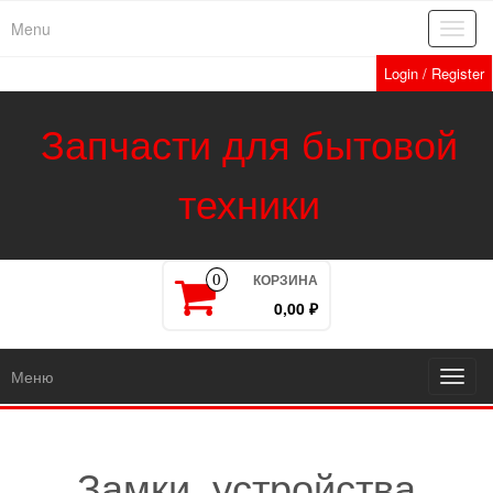
Skip
Menu
Toggl
to
navig
the
Login / Register
content
Запчасти для бытовой
техники
КОРЗИНА
0
0,00 ₽
Меню
Toggl
navig
Замки, устройства