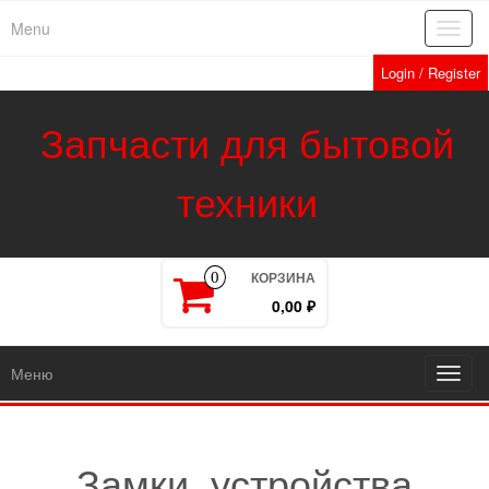
Skip
Menu
Toggl
to
navig
the
Login / Register
content
Запчасти для бытовой
техники
КОРЗИНА
0
0,00 ₽
Меню
Toggl
navig
Замки, устройства