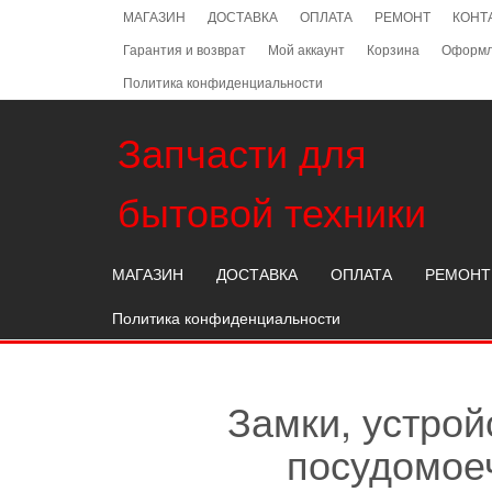
Skip
МАГАЗИН
ДОСТАВКА
ОПЛАТА
РЕМОНТ
КОНТ
to
Гарантия и возврат
Мой аккаунт
Корзина
Оформл
the
content
Политика конфиденциальности
Запчасти для
бытовой техники
МАГАЗИН
ДОСТАВКА
ОПЛАТА
РЕМОНТ
Политика конфиденциальности
Замки, устрой
посудомое