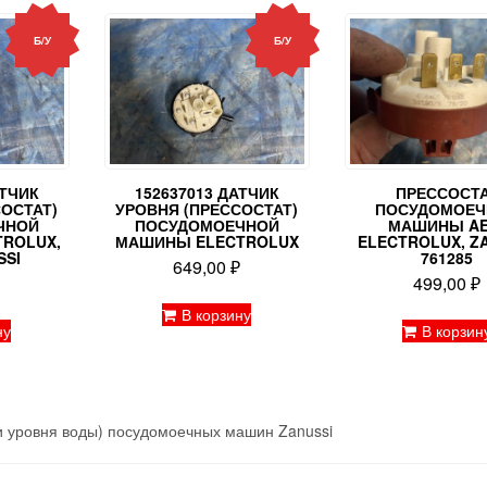
Б/У
Б/У
АТЧИК
152637013 ДАТЧИК
ПРЕССОСТ
СОСТАТ)
УРОВНЯ (ПРЕССОСТАТ)
ПОСУДОМОЕЧ
ЧНОЙ
ПОСУДОМОЕЧНОЙ
МАШИНЫ AE
ROLUX,
МАШИНЫ ELECTROLUX
ELECTROLUX, Z
SSI
761285
649,00
₽
₽
499,00
₽
В корзину
ну
В корзин
и уровня воды) посудомоечных машин Zanussi