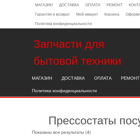
Skip
МАГАЗИН
ДОСТАВКА
ОПЛАТА
РЕМОНТ
КОНТ
to
Гарантия и возврат
Мой аккаунт
Корзина
Оформл
the
content
Политика конфиденциальности
Запчасти для
бытовой техники
МАГАЗИН
ДОСТАВКА
ОПЛАТА
РЕМОНТ
Политика конфиденциальности
Прессостаты пос
Показаны все результаты (4)